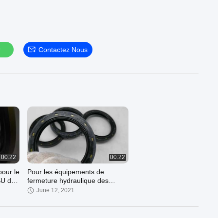
r
Contactez Nous
00:22
00:22
pour le
Pour les équipements de
SU de
fermeture hydraulique des
excavatrices, voir AP7615E TCZ
June 12, 2021
28*48*10/11.3