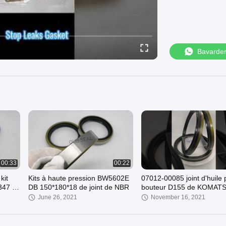
Bavarde
00:33
00:22
kit
Kits à haute pression BW5602E
07012-00085 joint d'huile 
47 de
DB 150*180*18 de joint de NBR
bouteur D155 de KOMAT
joint anti-poussière
June 26, 2021
November 16, 2021