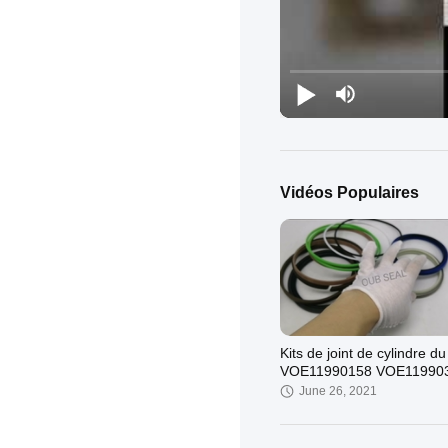
Vidéos Populaires
Kits de joint de cylindre du 
VOE11990158 VOE119903
joint de seau de bras
June 26, 2021