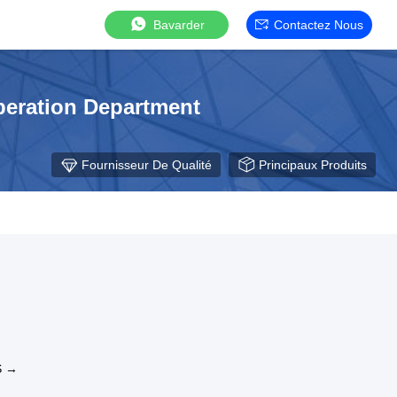
Bavarder
Contactez Nous
eration Department
Fournisseur De Qualité
Principaux Produits
S →