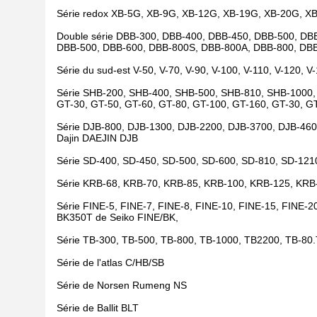
Série redox XB-5G, XB-9G, XB-12G, XB-19G, XB-20G, X
Double série DBB-300, DBB-400, DBB-450, DBB-500, DB
DBB-500, DBB-600, DBB-800S, DBB-800A, DBB-800, DBB-
Série du sud-est V-50, V-70, V-90, V-100, V-110, V-120, V
Série SHB-200, SHB-400, SHB-500, SHB-810, SHB-1000
GT-30, GT-50, GT-60, GT-80, GT-100, GT-160, GT-30, G
Série DJB-800, DJB-1300, DJB-2200, DJB-3700, DJB-460
Dajin DAEJIN DJB
Série SD-400, SD-450, SD-500, SD-600, SD-810, SD-1210
Série KRB-68, KRB-70, KRB-85, KRB-100, KRB-125, KR
Série FINE-5, FINE-7, FINE-8, FINE-10, FINE-15, FINE-
BK350T de Seiko FINE/BK,
Série TB-300, TB-500, TB-800, TB-1000, TB2200, TB-80.
Série de l'atlas C/HB/SB
Série de Norsen Rumeng NS
Série de Ballit BLT