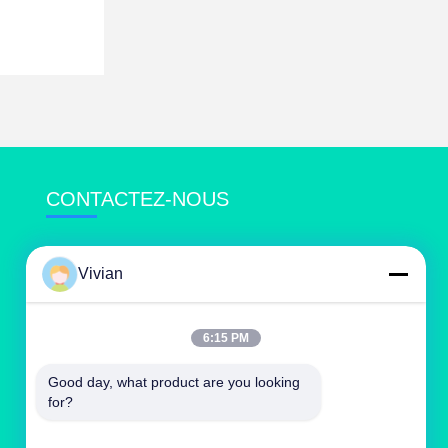
CONTACTEZ-NOUS
vivianwenwen8@gmail.com
Vivian
86-135-33728134
NO.212, ji de Zhu est monté, tian il distric,
6:15 PM
Canton, Chine
Good day, what product are you looking 
for?