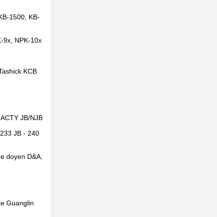
KB-1500, KB-
K-9x, NPK-10x
Tashick KCB
e JACTY JB/NJB
-233 JB - 240
de doyen D&A,
e Guanglin