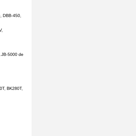
, DBB-450,
V,
.JB-5000 de
0T, BK280T,