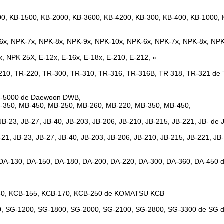
 KB-1500, KB-2000, KB-3600, KB-4200, KB-300, KB-400, KB-1000, 
6x, NPK-7x, NPK-8x, NPK-9x, NPK-10x, NPK-6x, NPK-7x, NPK-8x, NP
 NPK 25X, E-12x, E-16x, E-18x, E-210, E-212, »
-210, TR-220, TR-300, TR-310, TR-316, TR-316B, TR 318, TR-321 de 
B-5000 de Daewoon DWB,
-350, MB-450, MB-250, MB-260, MB-220, MB-350, MB-450,
, JB-23, JB-27, JB-40, JB-203, JB-206, JB-210, JB-215, JB-221, JB- d
B-21, JB-23, JB-27, JB-40, JB-203, JB-206, JB-210, JB-215, JB-221, JB
 DA-130, DA-150, DA-180, DA-200, DA-220, DA-300, DA-360, DA-450 
150, KCB-155, KCB-170, KCB-250 de KOMATSU KCB
0, SG-1200, SG-1800, SG-2000, SG-2100, SG-2800, SG-3300 de SG d