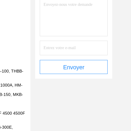
Envoyer
-100, THBB-
-1000A, HM-
B-150, MKB-
0F 4500 4500F
B-300E,