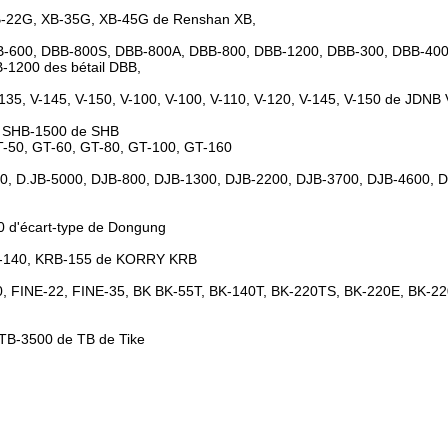
B-22G, XB-35G, XB-45G de Renshan XB,
B-600, DBB-800S, DBB-800A, DBB-800, DBB-1200, DBB-300, DBB-400
1200 des bétail DBB,
-135, V-145, V-150, V-100, V-100, V-110, V-120, V-145, V-150 de JDNB 
, SHB-1500 de SHB
T-50, GT-60, GT-80, GT-100, GT-160
0, D.JB-5000, DJB-800, DJB-1300, DJB-2200, DJB-3700, DJB-4600, D
 d'écart-type de Dongung
B-140, KRB-155 de KORRY KRB
20, FINE-22, FINE-35, BK BK-55T, BK-140T, BK-220TS, BK-220E, BK-22
TB-3500 de TB de Tike