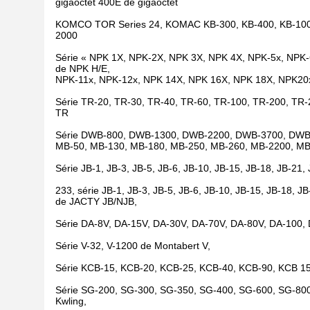
gigaoctet 400E de gigaoctet
KOMCO TOR Series 24, KOMAC KB-300, KB-400, KB-1000,
2000
Série « NPK 1X, NPK-2X, NPK 3X, NPK 4X, NPK-5x, NPK-
de NPK H/E,
NPK-11x, NPK-12x, NPK 14X, NPK 16X, NPK 18X, NPK20x,
Série TR-20, TR-30, TR-40, TR-60, TR-100, TR-200, TR
TR
Série DWB-800, DWB-1300, DWB-2200, DWB-3700, DW
MB-50, MB-130, MB-180, MB-250, MB-260, MB-2200, MB
Série JB-1, JB-3, JB-5, JB-6, JB-10, JB-15, JB-18, JB-21
233, série JB-1, JB-3, JB-5, JB-6, JB-10, JB-15, JB-18, J
de JACTY JB/NJB,
Série DA-8V, DA-15V, DA-30V, DA-70V, DA-80V, DA-100,
Série V-32, V-1200 de Montabert V,
Série KCB-15, KCB-20, KCB-25, KCB-40, KCB-90, KCB 
Série SG-200, SG-300, SG-350, SG-400, SG-600, SG-80
Kwling,