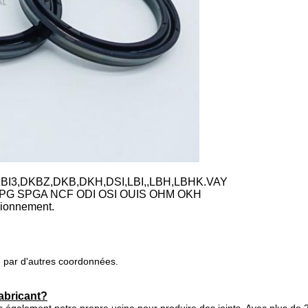
,DKBI3,DKBZ,DKB,DKH,DSI,LBI,,LBH,LBHK.VAY
O SPG SPGA NCF ODI OSI OUIS OHM OKH
isionnement.
u par d'autres coordonnées.
abricant?