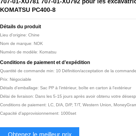
707-01-XU781 707-01-XU792 pour les excavatri
KOMATSU PC400-8
Détails du produit
Lieu d'origine: Chine
Nom de marque: NOK
Numéro de modèle: Komatsu
Conditions de paiement et d'expédition
Quantité de commande min: 10 Définition/acceptation de la commande
Prix: Négociable
Détails d'emballage: Sac PP à l'intérieur, boîte en carton à l'extérieur
Délai de livraison: Dans les 5-15 jours après avoir obtenu votre désesp
Conditions de paiement: LC, D/A, D/P, T/T, Western Union, MoneyGra
Capacité d'approvisionnement: 1000set
Obtenez le meilleur prix