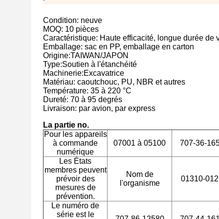
Condition: neuve
MOQ: 10 pièces
Caractéristique: Haute efficacité, longue durée de 
Emballage: sac en PP, emballage en carton
Origine:TAIWAN/JAPON
Type:Soutien à l'étanchéité
Machinerie:Excavatrice
Matériau: caoutchouc, PU, NBR et autres
Température: 35 à 220 °C
Dureté: 70 à 95 degrés
Livraison: par avion, par express
La partie no.
Pour les appareils
à commande
07001 à 05100
707-36-16
numérique
Les États
membres peuvent
Nom de
prévoir des
01310-012
l'organisme
mesures de
prévention.
Le numéro de
série est le
707-86-12580
707-44-16