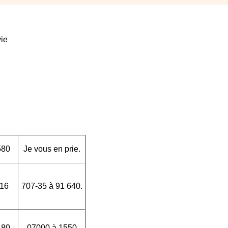
vie
580
Je vous en prie.
16
707-35 à 91 640.
180
07000 à 1550