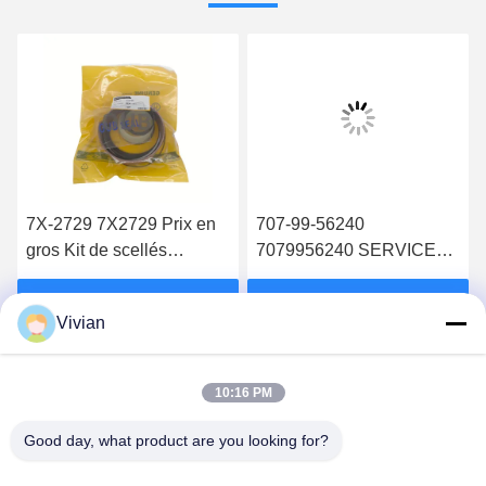
7X-2729 7X2729 Prix en
707-99-56240
gros Kit de scellés
7079956240 SERVICE
hydrauliques pour
KIT, CYLINDRE de levage
cylindres 826B
de lame adapté au
Obtenez le meilleur prix
Obtenez le meilleur prix
Vivian
D375A-6
10:16 PM
Good day, what product are you looking for?
GUANGZHOU OPAL MACHINERY PARTS