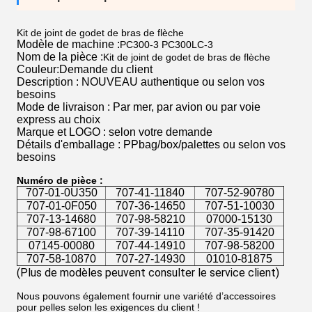
Kit de joint de godet de bras de flèche
Modèle de machine :
PC300-3 PC300LC-3
Nom de la pièce :
Kit de joint de godet de bras de flèche
Couleur:Demande du client
Description : NOUVEAU authentique ou selon vos
besoins
Mode de livraison : Par mer, par avion ou par voie
express au choix
Marque et LOGO : selon votre demande
Détails d'emballage : PPbag/box/palettes ou selon vos
besoins
Numéro de pièce :
707-01-0U350
707-41-11840
707-52-90780
707-01-0F050
707-36-14650
707-51-10030
707-13-14680
707-98-58210
07000-15130
707-98-67100
707-39-14110
707-35-91420
07145-00080
707-44-14910
707-98-58200
707-58-10870
707-27-14930
01010-81875
(Plus de modèles peuvent consulter le service client
)
Nous pouvons également fournir une variété d’accessoires
pour pelles selon les exigences du client !