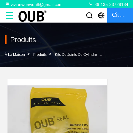
vivianwenwen8@gmail.com
86-135-33728134
Citation
Produits
>
>
>
À La Maison
Produits
Kits De Joints De Cylindre
707-98-58200 B