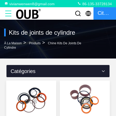
vivianwenwen8@gmail.com
86-135-33728134
Citation
Kits de joints de cylindre
>
>
À La Maison
Produits
Chine Kits De Joints De
Cylindre
Catégories