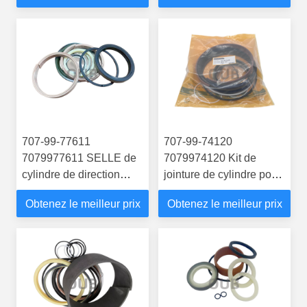
707-99-77611
707-99-74120
7079977611 SELLE de
7079974120 Kit de
cylindre de direction
jointure de cylindre pour
pour le WA1200-3
le chargeur à roues
Obtenez le meilleur prix
Obtenez le meilleur prix
WA500-3