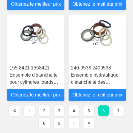
Obtenez le meilleur prix
Obtenez le meilleur prix
de conteneurs portuaires
sur pneus avant lourde
D8L D9N
930K 930M 930
155-8421 1558421
240-9538 2409538
Ensemble d'étanchéité
Ensemble hydraulique
pour cylindres lourds
d'étanchéité des
adapté à la pelle CAT
cylindres pour chargeurs
Obtenez le meilleur prix
Obtenez le meilleur prix
M315C M316D M315D
et excavateurs de pellets
CAT 515 518C
2
3
4
5
6
7
8
9