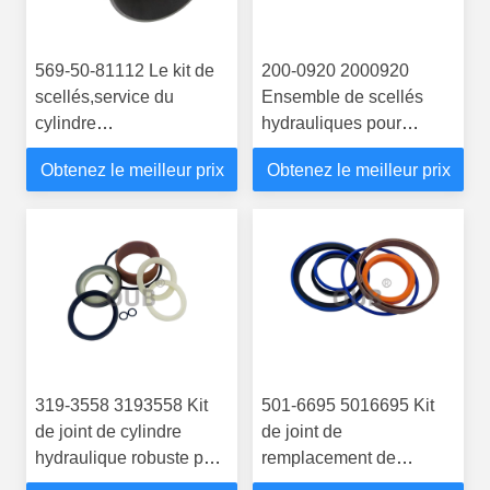
569-50-81112 Le kit de
200-0920 2000920
scellés,service du
Ensemble de scellés
cylindre
hydrauliques pour
5695081112,adapte au
cylindres lourds pour les
Obtenez le meilleur prix
Obtenez le meilleur prix
HD465-7E0,HD605
manutentionnaires de
conteneurs portuaires
M318F M320F M315F
319-3558 3193558 Kit
501-6695 5016695 Kit
de joint de cylindre
de joint de
hydraulique robuste pour
remplacement de
les manutentionnaires
cylindre pour chargeuse