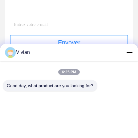
Envoyer
Vivian
6:25 PM
Good day, what product are you looking for?
GUANGZHOU OPAL MACHINERY PARTS
OPERATION DEPARTMENT
vivianwenwen8@gmail.com
86-135-33728134