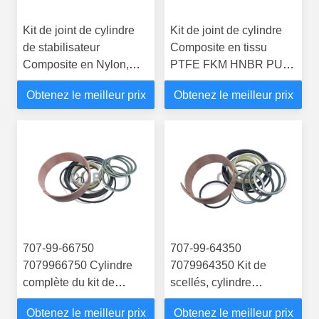
Kit de joint de cylindre
Kit de joint de cylindre
de stabilisateur
Composite en tissu
Composite en Nylon,
PTFE FKM HNBR PU
332/Y5599 332Y5599
550/42835 55042835,
Obtenez le meilleur prix
Obtenez le meilleur prix
HNBR PU PTFE pour
pour réparation de
chargeuse-pelleteuse
révision et de révision de
JCB, réparation de
cylindre de bras de
révision de Ram
plongeur de pelle rétro
JCB
707-99-66750
707-99-64350
7079966750 Cylindre
7079964350 Kit de
complète du kit de
scellés, cylindre
scellés adapté au
hydraulique pour
Obtenez le meilleur prix
Obtenez le meilleur prix
D275A-5R
D275A-5R