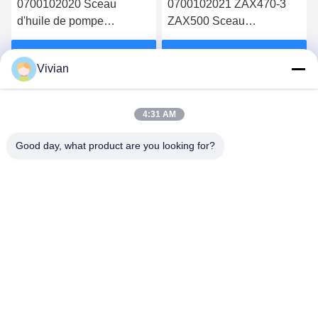
0700102020 Sceau
0700102021 ZAX470-3
d'huile de pompe
ZAX500 Sceau
ZAX450H ZAX450-3
mécanique du labyrinthe
Obtenez le meilleur prix
Obtenez le meilleur prix
Vivian
4:31 AM
Good day, what product are you looking for?
GUANGZHOU OPAL MACHINERY PARTS
OPERATION DEPARTMENT
vivianwenwen8@gmail.com
86-135-33728134
NO.212, Zhu ji est monté, district de Tian He, Guangzhou,
Chine