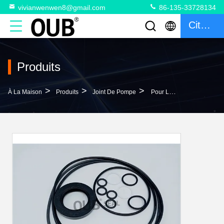
vivianwenwen8@gmail.com
86-135-33728134
Citation
Produits
>
>
>
À La Maison
Produits
Joint De Pompe
Pour Les Pièces Hydrauliques Des Excavatrices PC200-7 PC200-8 07000-02085