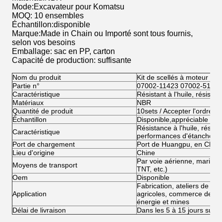
Mode:Excavateur pour Komatsu
MOQ: 10 ensembles
Échantillon:disponible
Marque:Made in Chain ou Importé sont tous fournis,
selon vos besoins
Emballage: sac en PP, carton
Capacité de production: suffisante
Nom du produit
Kit de scellés à moteur piv
Partie n°
07002-11423 07002-5142
Caractéristique
Résistant à l'huile, résistan
Matériaux
NBR
Quantité de produit
10sets / Accepter l'ordre de
Échantillon
Disponible,appréciable
Résistance à l'huile, résist
Caractéristique
performances d'étanchéité,
Port de chargement
Port de Huangpu, en Chin
Lieu d'origine
Chine
Par voie aérienne, mariti
Moyens de transport
TNT, etc.)
Oem
Disponible
Fabrication, ateliers de ré
Application
agricoles, commerce de déta
énergie et mines
Délai de livraison
Dans les 5 à 15 jours suiva