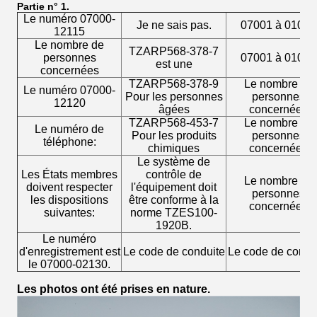
Partie n° 1.
Le numéro 07000-
Je ne sais pas.
07001 à 01009
12115
Le nombre de
TZARP568-378-7
personnes
07001 à 01010
est une
concernées
TZARP568-378-9
Le nombre de
Le numéro 07000-
Pour les personnes
personnes
12120
âgées
concernées
TZARP568-453-7
Le nombre de
Le numéro de
Pour les produits
personnes
téléphone:
chimiques
concernées
Le système de
Les États membres
contrôle de
Le nombre de
doivent respecter
l'équipement doit
personnes
les dispositions
être conforme à la
concernées
suivantes:
norme TZES100-
1920B.
Le numéro
d'enregistrement est
Le code de conduite
Le code de condu
le 07000-02130.
Les photos ont été prises en nature.