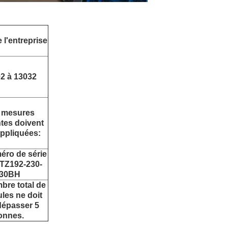
l'entreprise
2 à 13032
 mesures
tes doivent
appliquées:
éro de série
 TZ192-230-
30BH
bre total de
les ne doit
dépasser 5
onnes.