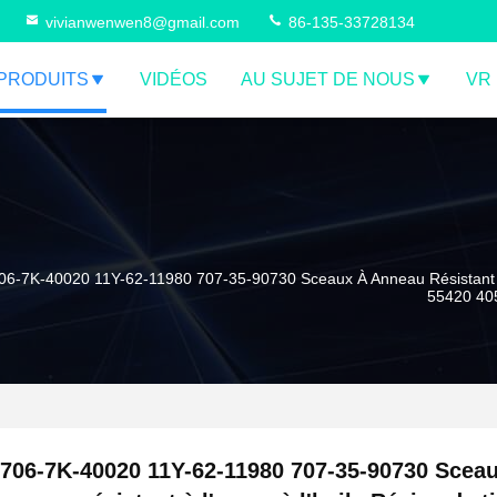
vivianwenwen8@gmail.com
86-135-33728134
PRODUITS
VIDÉOS
AU SUJET DE NOUS
VR
06-7K-40020 11Y-62-11980 707-35-90730 Sceaux À Anneau Résistant À
55420 40
706-7K-40020 11Y-62-11980 707-35-90730 Sceau