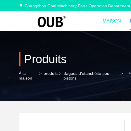
Guangzhou Opal Machinery Parts Operation Department
MAISON
Produits
À la
>
produits
>
Bagues d'étanchéité pour
>
7
maison
pistons