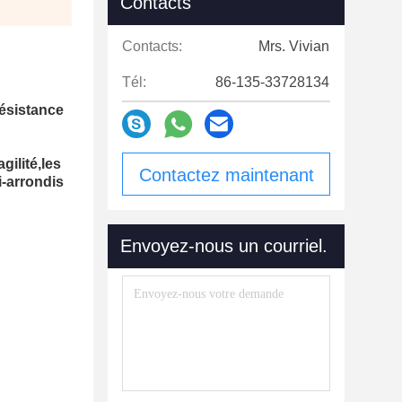
Contacts
Contacts:
Mrs. Vivian
Tél:
86-135-33728134
résistance
gilité,les
Contactez maintenant
i-arrondis
Envoyez-nous un courriel.