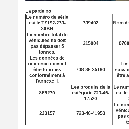
La partie no.
Le numéro de série
est le TZ192-230-
309402
Nom de 
30BH
Le nombre total de
véhicules ne doit
215904
0700
pas dépasser 5
tonnes.
Les données de
référence doivent
Les
être fournies
708-8F-35190
suivan
conformément à
être 
l'annexe II.
Les produits de la
Le num
8F6230
catégorie 723-46-
est le
17520
Le nom
véhicu
2J0157
723-46-41950
pas 
t