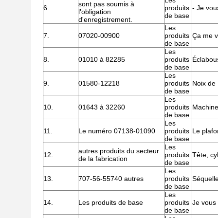
Les
sont pas soumis à
6.
produits
- Je vou
l'obligation
de base
d'enregistrement.
Les
7.
07020-00900
produits
Ça me v
de base
Les
8.
01010 à 82285
produits
Éclabou
de base
Les
9.
01580-12218
produits
Noix de
de base
Les
10.
01643 à 32260
produits
Machine
de base
Les
11.
Le numéro 07138-01090
produits
Le plaf
de base
Les
autres produits du secteur
12.
produits
Tête, cy
de la fabrication
de base
Les
13.
707-56-55740 autres
produits
Séquell
de base
Les
14.
Les produits de base
produits
Je vous
de base