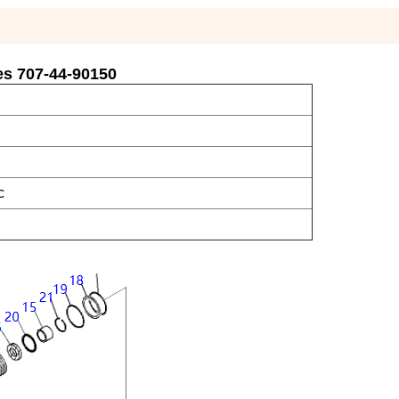
res 707-44-90150
c