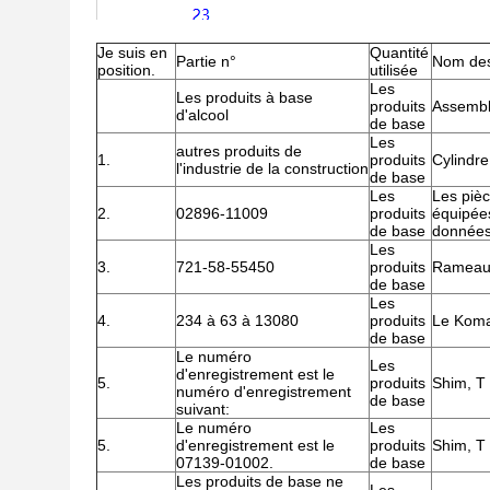
Je suis en
Quantité
Partie n°
Nom des
position.
utilisée
Les
Les produits à base
produits
Assembl
d'alcool
de base
Les
autres produits de
1.
produits
Cylindre
l'industrie de la construction
de base
Les
Les pièc
2.
02896-11009
produits
équipées
de base
données
Les
3.
721-58-55450
produits
Ramea
de base
Les
4.
234 à 63 à 13080
produits
Le Koma
de base
Le numéro
Les
d'enregistrement est le
5.
produits
Shim, T
numéro d'enregistrement
de base
suivant:
Le numéro
Les
5.
d'enregistrement est le
produits
Shim, T
07139-01002.
de base
Les produits de base ne