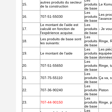
Les
autres produits du secteur
15.
produits
Le Koma
de la construction
de base
Les
Les prod
16.
707-51-55030
produits
l'avance
de base
Le montant de l'aide est
Les
17.
calculé en fonction de
produits
- Je vou
l'expérience acquise.
de base
Les
Les produits de base sont
18.
produits
Ringe, R
les suivants:
de base
Les
Les pièc
19.
Le montant de l'aide
produits
équipées
de base
données
Les
20.
707-51-55650
produits
Ringe, t
de base
Les
21.
707-75-55110
produits
Ça va, 
de base
Les
22.
707-36-90240
produits
Piston
de base
Les
23.
707-44-90150
produits
Ringe, p
de base
Les