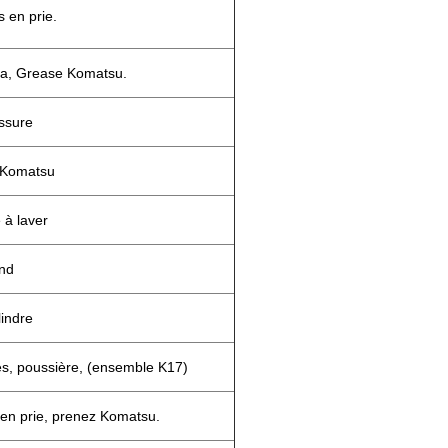
s en prie.
a, Grease Komatsu.
ssure
 Komatsu
 à laver
ond
lindre
es, poussière, (ensemble K17)
 en prie, prenez Komatsu.