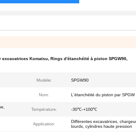
ur excavatrices Komatsu
,
Rings d'étanchéité à piston SPGW90
,
Modèle:
SPGW90
Nom:
L'étanchéité du piston par SPGW
me,
Température:
-30℃-+100℃
Différentes excavatrices, chargeu
Application:
lourds, cylindres haute pression